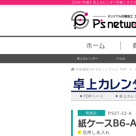
【2027年版】卓上カレンダー印刷 | オ
ホーム
卓上カレンダー
うちわ
印刷通販のP'Sネットワーク TOP
卓上カレン
TOPページ
卓上カレ
PS27-22-A
既製品
紙ケースB6-
箔押し名入れ