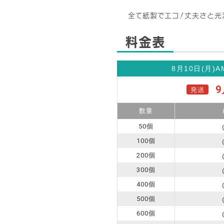
全て紙製でエコ！丈夫さと光
料金表
8月10日(月)
A
9
発送
数量
50個
100個
200個
300個
400個
500個
600個