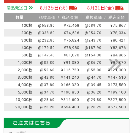
8月25日(火)
8月21日(金)
商品発送日
数量
税抜単価
/
税込金額
税抜単価
/
税込金額
100枚
¥72,468
¥75,867
@658.80
@689.70
200枚
¥74,536
¥78,034
@338.80
@354.70
300枚
¥76,824
¥80,421
@232.80
@243.70
400枚
¥78,980
¥82,676
@179.50
@187.90
500枚
¥81,070
¥84,865
@147.40
@154.30
1,000枚
¥91,080
¥95,370
@82.80
@86.70
2,000枚
¥115,720
¥121,000
@52.60
@55.00
3,000枚
¥141,240
¥147,510
@42.80
@44.70
4,000枚
¥166,320
¥173,580
@37.80
@39.45
5,000枚
¥190,850
¥199,100
@34.70
@36.20
10,000枚
¥314,600
¥327,800
@28.60
@29.80
20,000枚
¥554,400
¥577,500
@25.20
@26.25
コース選択