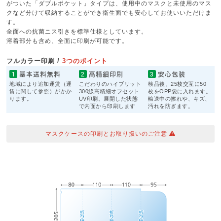
がついた「ダブルポケット」タイプは、使用中のマスクと未使用のマス
クなど分けて収納することができ衛生面でも安心してお使いいただけま
す。
全面への抗菌ニス引きを標準仕様としています。
溶着部分も含め、全面に印刷が可能です。
フルカラー印刷 /
3つのポイント
基本送料無料
高精細印刷
安心包装
地域により追加運賃（運
こだわりのハイブリット
検品後、25枚交互に50
賃に関して参照）がかか
300線高精細オフセット
枚をOPP袋に入れます。
ります。
UV印刷。展開した状態
輸送中の擦れや、キズ、
で内面から印刷します
汚れを防ぎます。
マスクケースの印刷とお取り扱いのご注意