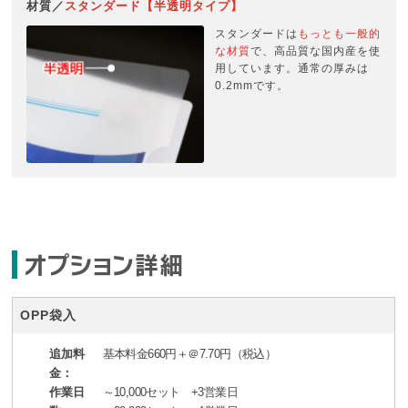
材質／
スタンダード【半透明タイプ】
スタンダードは
もっとも一般的
な材質
で、高品質な国内産を使
用しています。通常の厚みは
0.2mmです。
オプション詳細
OPP袋入
追加料
基本料金660円＋＠7.70円（税込）
金：
作業日
～10,000セット +3営業日