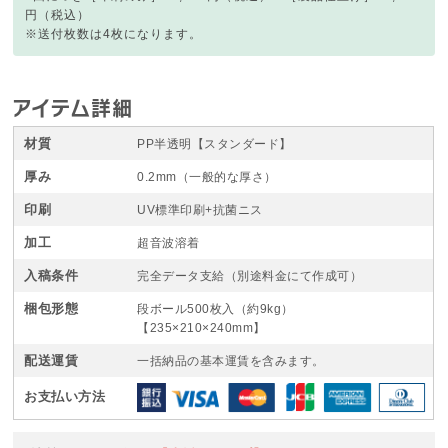
円（税込）
※送付枚数は4枚になります。
アイテム詳細
材質
PP半透明【スタンダード】
厚み
0.2mm（一般的な厚さ）
印刷
UV標準印刷+抗菌ニス
加工
超音波溶着
入稿条件
完全データ支給（別途料金にて作成可）
梱包形態
段ボール500枚入（約9kg）
【235×210×240mm】
配送運賃
一括納品の基本運賃を含みます。
お支払い方法