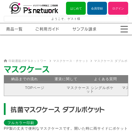
はじめて
会員登録
ログイン
ようこそ、ゲスト様
商品一覧
ご利用ガイド
サンプル請求
印刷通販のP'Sネットワー
マスクケース・チケット
マスクケース ダブルポ
ク TOP
ケース
ケット
マスクケース
納品までの流れ
運賃に関して
よくある質問
TOPページ
マスクケース シングルポケ
マス
ット
抗菌マスクケース ダブルポケット
フルカラー印刷
PP製の丈夫で便利なマスクケースです。開いた時に両サイドにポケット