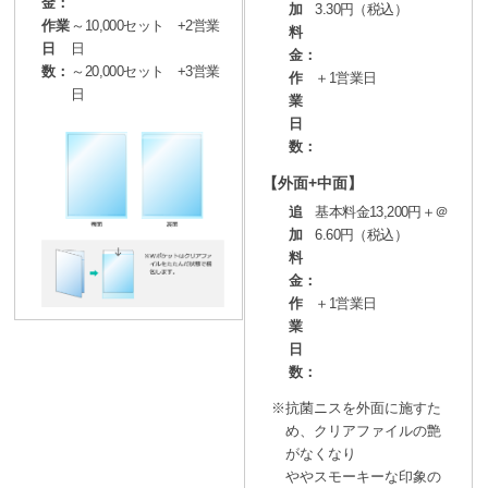
金：
加
3.30円（税込）
作業
～10,000セット +2営業
料
日
日
金：
数：
～20,000セット +3営業
作
＋1営業日
日
業
日
数：
【外面+中面】
追
基本料金13,200円＋＠
加
6.60円（税込）
料
金：
作
＋1営業日
業
日
数：
※抗菌ニスを外面に施すた
め、クリアファイルの艶
がなくなり
ややスモーキーな印象の