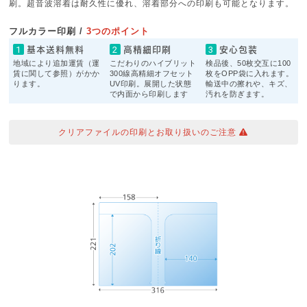
刷。超音波溶着は耐久性に優れ、溶着部分への印刷も可能となります。
フルカラー印刷 /
3つのポイント
基本送料無料
高精細印刷
安心包装
地域により追加運賃（運
こだわりのハイブリット
検品後、50枚交互に100
賃に関して参照）がかか
300線高精細オフセット
枚をOPP袋に入れます。
ります。
UV印刷。展開した状態
輸送中の擦れや、キズ、
で内面から印刷します
汚れを防ぎます。
クリアファイルの印刷とお取り扱いのご注意