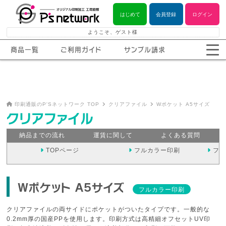
はじめて
会員登録
ログイン
ようこそ、ゲスト様
商品一覧
ご利用ガイド
サンプル請求
印刷通販のP'Sネットワーク TOP
クリアファイル
Wポケット A5サイズ
クリアファイル
納品までの流れ
運賃に関して
よくある質問
TOPページ
フルカラー印刷
フル
Wポケット A5サイズ
フルカラー印刷
クリアファイルの両サイドにポケットがついたタイプです。一般的な
0.2mm厚の国産PPを使用します。印刷方式は高精細オフセットUV印