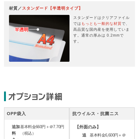
材質／
スタンダード【半透明タイプ】
スタンダードはクリアファイル
では
もっとも一般的な材質
で、
高品質な国内産を使用していま
す。通常の厚みは 0.2mmで
す。
オプション詳細
OPP袋入
抗ウイルス・抗菌ニス
追加
基本料金660円＋＠7.70円
【外面のみ】
料
（税込）
追
基本料金6,600円＋＠