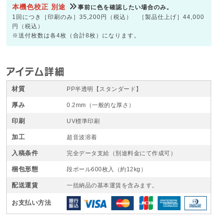
本機色校正 別途
事前に色を確認したい場合のみ。
1回につき［印刷のみ］35,200円（税込） ［製品仕上げ］44,000
円（税込）
※送付枚数は各4枚（合計8枚）になります。
アイテム詳細
材質
PP半透明【スタンダード】
厚み
0.2mm（一般的な厚さ）
印刷
UV標準印刷
加工
超音波溶着
入稿条件
完全データ支給（別途料金にて作成可）
梱包形態
段ボール600枚入（約12kg）
配送運賃
一括納品の基本運賃を含みます。
お支払い方法