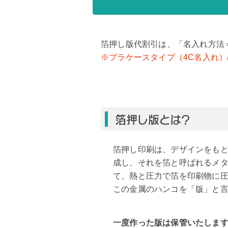
箔押し版代割引は、「名入れ方法
※プラケースタイプ（4C名入れ
箔押し版とは？
箔押し印刷は、デザインをも
成し、それを箔と呼ばれるメ
て、熱と圧力で箔を印刷物に
この金属のハンコを「版」と
一度作った版は保管いたしま