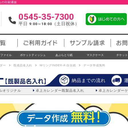
入れの印刷通販
0545-35-7300
平日
（土日祝休）
9:00～18:00
覧
ご利用ガイド
サンプル請求
お問
アファイル
ポケットティッシュ
あぶらとり紙
マスクケース
チケット
ダー
既成品名入れ
WリングINDEX-A 白台紙
データ作成無料
ー
【既製品名入れ】
納品までの流れ
ルオリジナル
卓上カレンダー
既製品名入れ
卓上カレンダー