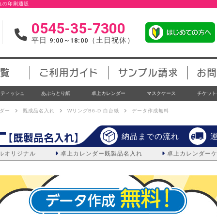
入れの印刷通販
0545-35-7300
平日
（土日祝休）
9:00～18:00
覧
ご利用ガイド
サンプル請求
お問
トティッシュ
あぶらとり紙
卓上カレンダー
マスクケース
チケット
ダー
既成品名入れ
WリングB6-D 白台紙
データ作成無料
ー
【既製品名入れ】
納品までの流れ
ルオリジナル
卓上カレンダー
既製品名入れ
卓上カレンダー