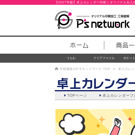
【2027年版】卓上カレンダー印刷 | オリジナル名
ホーム
商品一
うちわ
クリアファイル
ポケッ
印刷通販のP'Sネットワーク TOP
卓上カレン
卓上カレンダ
TOPページ
卓上カレンダー
フ