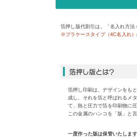
箔押し版代割引は、「名入れ方法
※プラケースタイプ（4C名入れ
箔押し版とは？
箔押し印刷は、デザインをも
成し、それを箔と呼ばれるメ
て、熱と圧力で箔を印刷物に
この金属のハンコを「版」と
一度作った版は保管いたしま