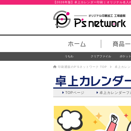
【2026年版】卓上カレンダー印刷 | オリジナル名
ホーム
商品一
うちわ
クリアファイル
ポケッ
印刷通販のP'Sネットワーク TOP
卓上カレン
卓上カレンダ
TOPページ
卓上カレンダー
フ