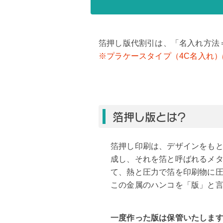
箔押し版代割引は、「名入れ方法
※プラケースタイプ（4C名入れ
箔押し版とは？
箔押し印刷は、デザインをも
成し、それを箔と呼ばれるメ
て、熱と圧力で箔を印刷物に
この金属のハンコを「版」と
一度作った版は保管いたしま