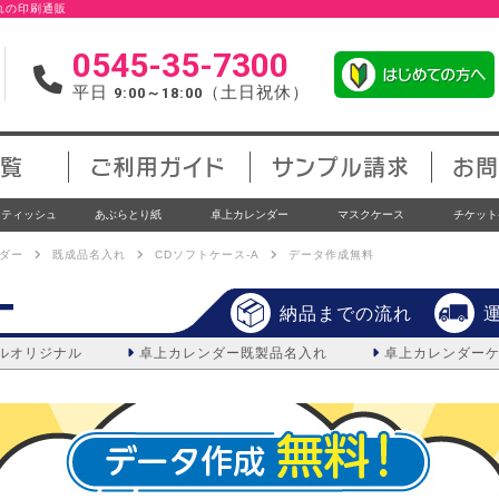
入れの印刷通販
0545-35-7300
平日
（土日祝休）
9:00～18:00
覧
ご利用ガイド
サンプル請求
お問
トティッシュ
あぶらとり紙
卓上カレンダー
マスクケース
チケット
ダー
既成品名入れ
CDソフトケース-A
データ作成無料
ー
納品までの流れ
ルオリジナル
卓上カレンダー
既製品名入れ
卓上カレンダー