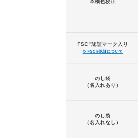
本機色校正
®
FSC
認証マーク入り
FSC
®
認証について
のし袋
（名入れあり）
のし袋
（名入れなし）