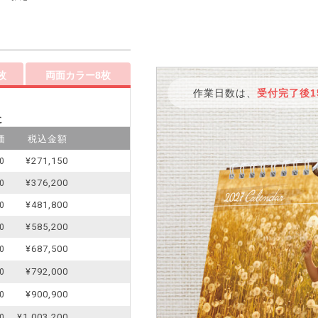
枚
両面カラー8枚
作業日数は、
受付完了後1
に
価
税込金額
¥271,150
0
¥376,200
0
¥481,800
0
¥585,200
0
¥687,500
0
¥792,000
0
¥900,900
0
¥1,003,200
0