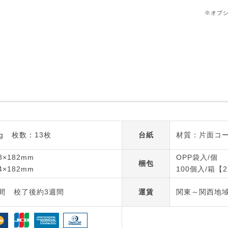
※オプ
g
枚数：13枚
台紙
材質：片面コート
×182mm
OPP袋入/個
梱包
×182mm
100個入/箱【2
間
校了後約3週間
運賃
関東～関西地