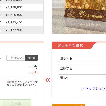
¥1,108,800
0
¥1,210,000
0
¥2,193,400
0
¥3,177,900
0
オプション選択
入力
再計算
--円
--円
※
数量と入稿方法を選択す
ると金額が表示されます。
▼▼オプション
--
見積書