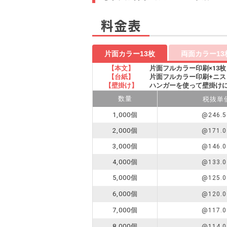
料金表
片面カラー13枚
両面カラー13
【本文】
片面フルカラー印刷×13枚
【台紙】
片面フルカラー印刷+ニス
【壁掛け】
ハンガーを使って壁掛け
数量
税抜単
1,000個
@246.5
2,000個
@171.0
3,000個
@146.0
4,000個
@133.0
5,000個
@125.0
6,000個
@120.0
7,000個
@117.0
8,000個
@114.0