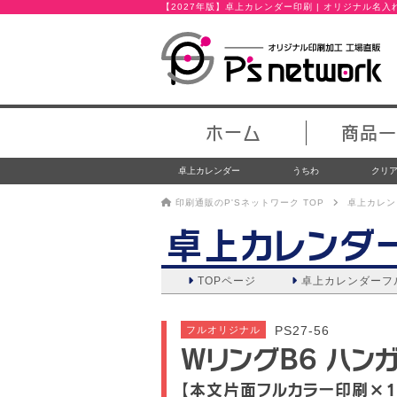
【2027年版】卓上カレンダー印刷 | オリジナル名
ホーム
商品一
卓上カレンダー
うちわ
クリ
印刷通販のP'Sネットワーク TOP
卓上カレン
卓上カレンダ
TOPページ
卓上カレンダー
フ
PS27-56
フルオリジナル
WリングB6 ハン
【本文片面フルカラー印刷×1