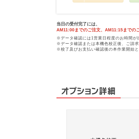
当日の受付完了には、
AM11:00までのご注文、AM11:15までの
データ確認には1営業日程度のお時間が
データ確認または本機色校正後、ご請求
校了及びお支払い確認後の本作業開始と
オプション詳細