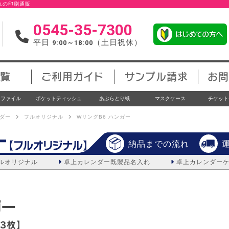
入れの印刷通販
0545-35-7300
平日
（土日祝休）
9:00～18:00
覧
ご利用ガイド
サンプル請求
お問
アファイル
ポケットティッシュ
あぶらとり紙
マスクケース
チケット
ダー
フルオリジナル
WリングB6 ハンガー
ー
【フルオリジナル】
納品までの流れ
ルオリジナル
卓上カレンダー
既製品名入れ
卓上カレンダー
ガー
3枚】