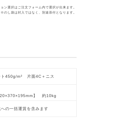
ション選択はご注文フォーム内で選択が出来ます。
※のし袋は封入ではなく、別途添付となります。
450g/m²
片面4C＋ニス
20×370×195mm】
約10kg
域への一括運賃を含みます