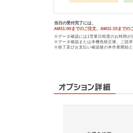
当日の受付完了には、
AM11:00までのご注文、AM11:15までの
データ確認には1営業日程度のお時間が
データ確認または本機色校正後、ご請求
校了及びお支払い確認後の本作業開始と
オプション詳細