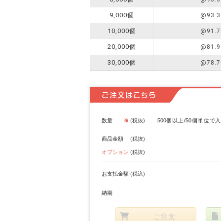
9,000個
@93.3
10,000個
@91.7
20,000個
@81.9
30,000個
@78.7
ご注文はこちら
数量
(税抜)
500個以上/50個単位で
商品金額
(税抜)
オプション
(税抜)
お支払金額
(税込)
納期
ご注文