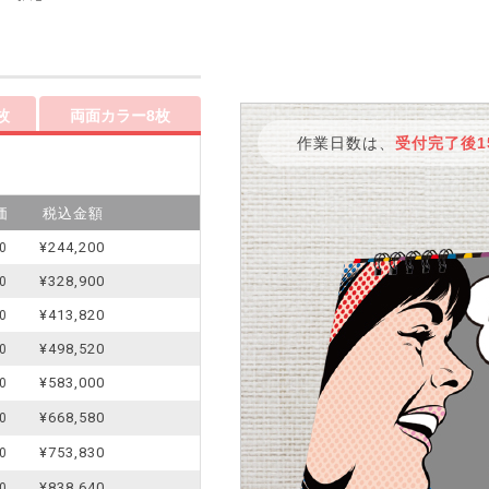
枚
両面カラー8枚
作業日数は、
受付完了後1
価
税込金額
¥244,200
0
¥328,900
0
¥413,820
0
¥498,520
0
¥583,000
0
¥668,580
0
¥753,830
0
¥838,640
0