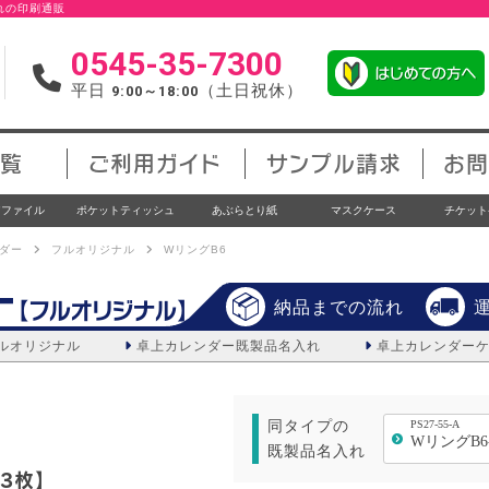
入れの印刷通販
0545-35-7300
平日
（土日祝休）
9:00～18:00
覧
ご利用ガイド
サンプル請求
お問
アファイル
ポケットティッシュ
あぶらとり紙
マスクケース
チケット
ダー
フルオリジナル
WリングB6
ー
【フルオリジナル】
納品までの流れ
ルオリジナル
卓上カレンダー
既製品名入れ
卓上カレンダー
同タイプの
PS27-55-A
WリングB6
既製品名入れ
3枚】