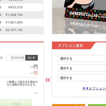
¥923,670
0
¥1,008,700
0
¥1,801,800
0
¥2,597,100
0
オプション選択
入力
再計算
--円
--円
※
数量と入稿方法を選択す
ると金額が表示されます。
▼▼オプション
--
見積書