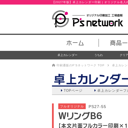
【2027年版】卓上カレンダー印刷 | オリジナル名
ホーム
商品一
卓上カレンダー
うちわ
クリ
印刷通販のP'Sネットワーク TOP
卓上カレン
卓上カレンダ
TOPページ
卓上カレンダー
フ
PS27-55
フルオリジナル
WリングB6
【本文片面フルカラー印刷×1