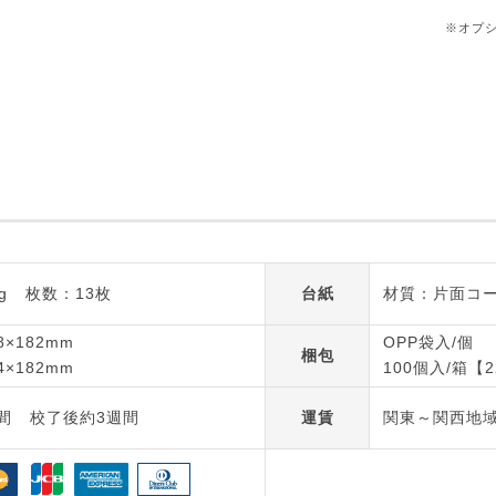
※オプ
g
枚数：13枚
台紙
材質：片面コート
×182mm
OPP袋入/個
梱包
×182mm
100個入/箱【2
間
校了後約3週間
運賃
関東～関西地