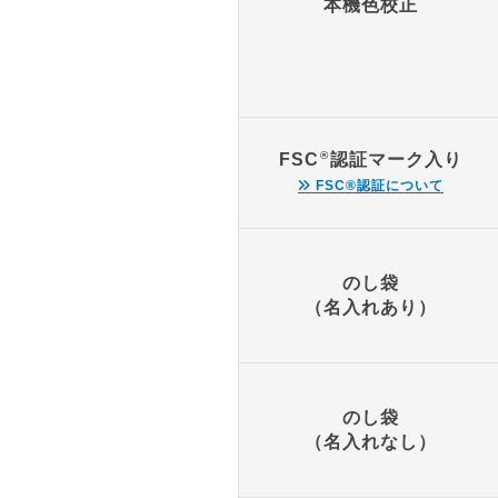
本機色校正
®
FSC
認証マーク入り
FSC
®
認証について
のし袋
（名入れあり）
のし袋
（名入れなし）