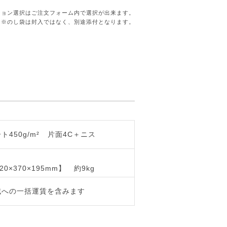
ション選択はご注文フォーム内で選択が出来ます。
※のし袋は封入ではなく、別途添付となります。
450g/m²
片面4C＋ニス
20×370×195mm】
約9kg
域への一括運賃を含みます