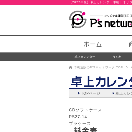
【2027年版】卓上カレンダー印刷 | オ
ホーム
卓上カレンダー
うちわ
印刷通販のP'Sネットワーク TOP
卓上カレン
TOPページ
卓上カレ
CDソフトケース
PS27-14
プラケース
料金表