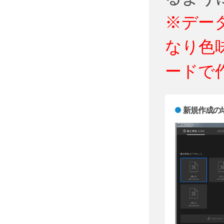
※デー
なり色
ードで
新規作成の