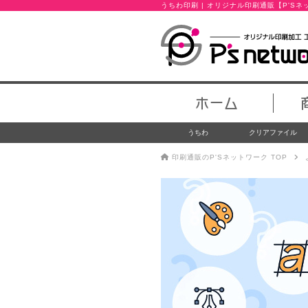
うちわ印刷 | オリジナル印刷通販【P'S
ホーム
うちわ
クリアファイル
印刷通販のP'Sネットワーク TOP