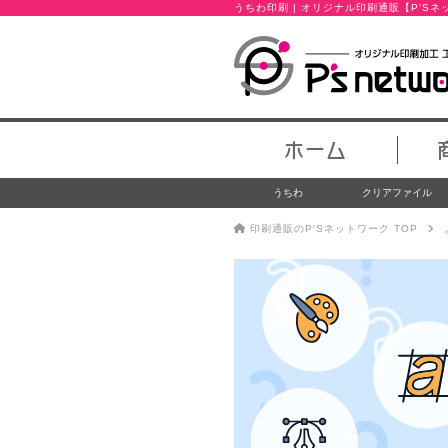
うちわ印刷 | オリジナル印刷通販【P'S
ホーム
うちわ
クリアファイル
印刷通販のP'Sネットワーク TOP