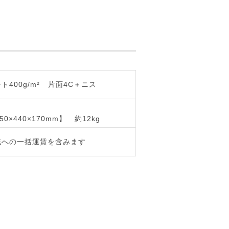
400g/m²
片面4C＋ニス
50×440×170mm】
約12kg
域への一括運賃を含みます