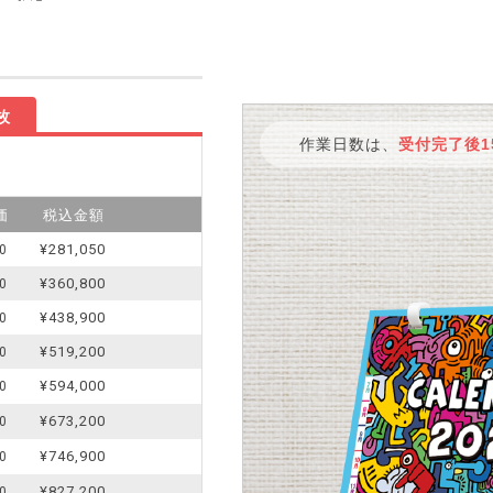
枚
作業日数は、
受付完了後1
価
税込金額
¥281,050
0
¥360,800
0
¥438,900
0
¥519,200
0
¥594,000
0
¥673,200
0
¥746,900
0
¥827,200
0