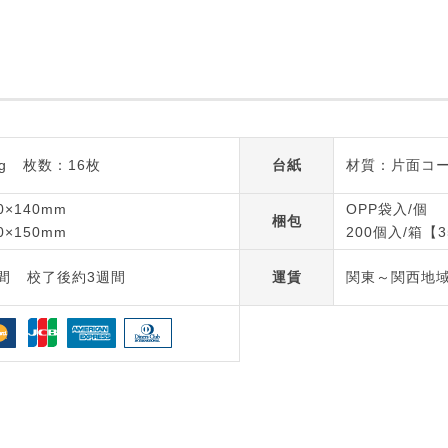
g
枚数：16枚
台紙
材質：片面コート
×140mm
OPP袋入/個
梱包
×150mm
200個入/箱【3
間
校了後約3週間
運賃
関東～関西地