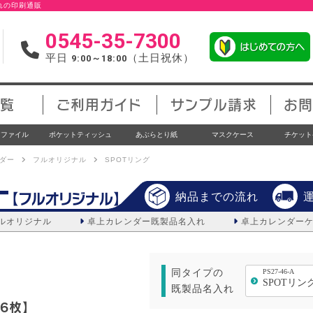
入れの印刷通販
0545-35-7300
平日
（土日祝休）
9:00～18:00
覧
ご利用ガイド
サンプル請求
お問
アファイル
ポケットティッシュ
あぶらとり紙
マスクケース
チケット
ダー
フルオリジナル
SPOTリング
ー
【フルオリジナル】
納品までの流れ
ルオリジナル
卓上カレンダー
既製品名入れ
卓上カレンダー
同タイプの
PS27-46-A
SPOTリング
既製品名入れ
6枚】