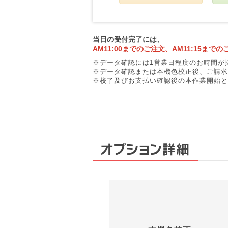
当日の受付完了には、
AM11:00までのご注文、AM11:15までの
データ確認には1営業日程度のお時間が
データ確認または本機色校正後、ご請求
校了及びお支払い確認後の本作業開始と
オプション詳細