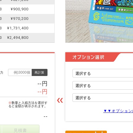
¥900,900
0
¥970,200
0
¥1,731,400
0
¥2,494,800
0
オプション選択
入力
再計算
--円
--円
※
数量と入稿方法を選択す
ると金額が表示されます。
▼▼オプション
--
見積書